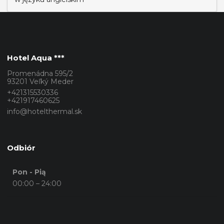
Hotel Aqua ***
Promenádna 595/2
93201 Veľký Meder
+421315530336
+421917460625
info@hotelthermal.sk
Odbiór
Pon - Pią
00:00 – 24:00