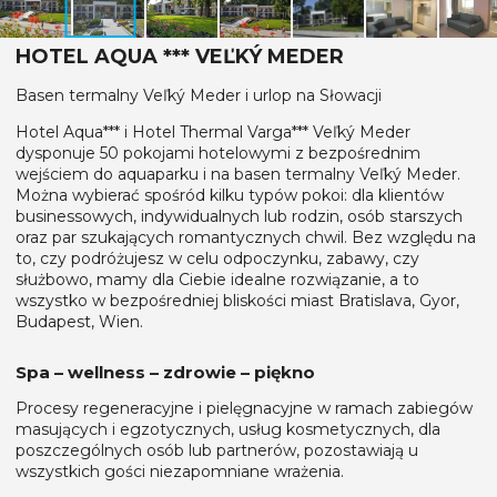
HOTEL AQUA *** VEĽKÝ MEDER
Basen termalny Veľký Meder i urlop na Słowacji
Hotel Aqua*** i Hotel Thermal Varga*** Veľký Meder
dysponuje 50 pokojami hotelowymi z bezpośrednim
wejściem do aquaparku i na basen termalny Veľký Meder.
Można wybierać spośród kilku typów pokoi: dla klientów
businessowych, indywidualnych lub rodzin, osób starszych
oraz par szukających romantycznych chwil. Bez względu na
to, czy podróżujesz w celu odpoczynku, zabawy, czy
służbowo, mamy dla Ciebie idealne rozwiązanie, a to
wszystko w bezpośredniej bliskości miast Bratislava, Gyor,
Budapest, Wien.
Spa – wellness – zdrowie – piękno
Procesy regeneracyjne i pielęgnacyjne w ramach zabiegów
masujących i egzotycznych, usług kosmetycznych, dla
poszczególnych osób lub partnerów, pozostawiają u
wszystkich gości niezapomniane wrażenia.